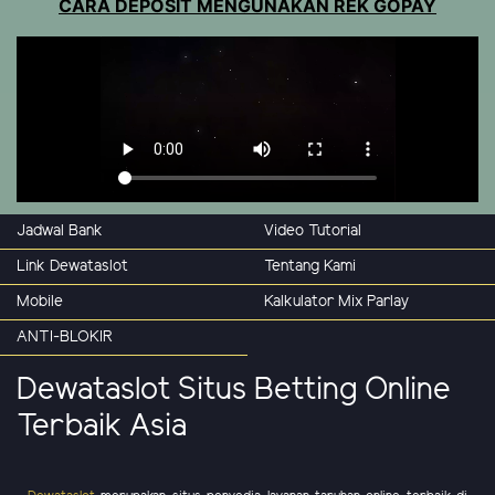
CARA DEPOSIT MENGUNAKAN REK GOPAY
Jadwal Bank
Video Tutorial
Link Dewataslot
Tentang Kami
Mobile
Kalkulator Mix Parlay
ANTI-BLOKIR
Dewataslot Situs Betting Online
Terbaik Asia