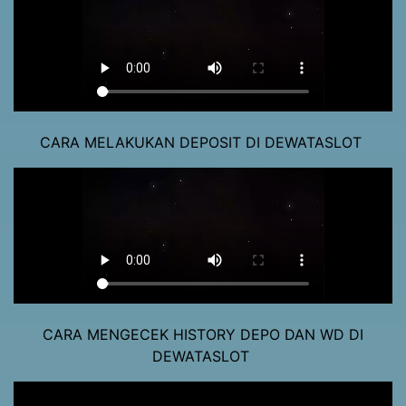
CARA MELAKUKAN DEPOSIT DI DEWATASLOT
CARA MENGECEK HISTORY DEPO DAN WD DI
DEWATASLOT