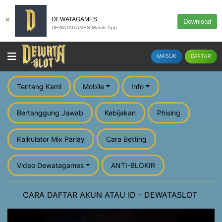
×
DEWATAGAMES
Download
DEWATAGAMES Mobile App
MASUK
DAFTAR
Tentang Kami
Mobile
Info
Bertanggung Jawab
Kebijakan
Phising
Kalkulator Mix Parlay
Cara Betting
Video Dewatagames
ANTI-BLOKIR
CARA DAFTAR AKUN ATAU ID - DEWATASLOT