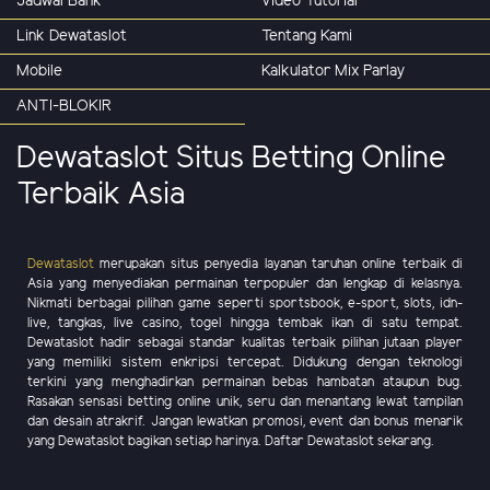
Jadwal Bank
Video Tutorial
Link Dewataslot
Tentang Kami
Mobile
Kalkulator Mix Parlay
ANTI-BLOKIR
Dewataslot Situs Betting Online
Terbaik Asia
Dewataslot
merupakan situs penyedia layanan taruhan online terbaik di
Asia yang menyediakan permainan terpopuler dan lengkap di kelasnya.
Nikmati berbagai pilihan game seperti sportsbook, e-sport, slots, idn-
live, tangkas, live casino, togel hingga tembak ikan di satu tempat.
Dewataslot hadir sebagai standar kualitas terbaik pilihan jutaan player
yang memiliki sistem enkripsi tercepat. Didukung dengan teknologi
terkini yang menghadirkan permainan bebas hambatan ataupun bug.
Rasakan sensasi betting online unik, seru dan menantang lewat tampilan
dan desain atrakrif. Jangan lewatkan promosi, event dan bonus menarik
yang Dewataslot bagikan setiap harinya. Daftar Dewataslot sekarang.