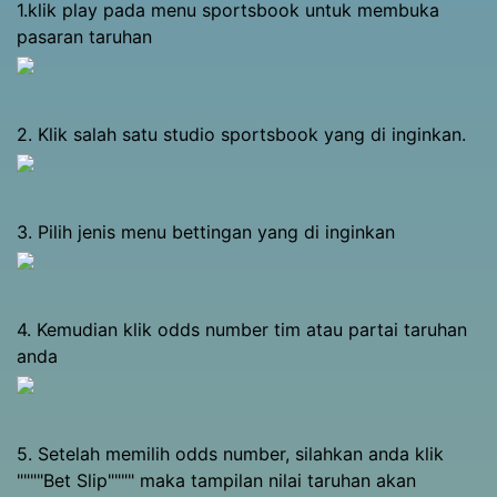
1.klik play pada menu sportsbook untuk membuka
pasaran taruhan
2. Klik salah satu studio sportsbook yang di inginkan.
3. Pilih jenis menu bettingan yang di inginkan
4. Kemudian klik odds number tim atau partai taruhan
anda
5. Setelah memilih odds number, silahkan anda klik
""""Bet Slip"""" maka tampilan nilai taruhan akan