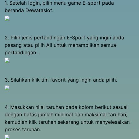
1. Setelah login, pilih menu game E-sport pada
beranda Dewataslot.
2. Pilih jenis pertandingan E-Sport yang ingin anda
pasang atau pilih All untuk menampilkan semua
pertandingan .
3. Silahkan klik tim favorit yang ingin anda pilih.
4. Masukkan nilai taruhan pada kolom berikut sesuai
dengan batas jumlah minimal dan maksimal taruhan,
kemudian klik taruhan sekarang untuk menyelesaikan
proses taruhan.