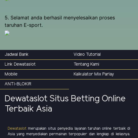
5. Selamat anda berhasil menyelesaikan proses
taruhan E-sport.
Jadwal Bank
Video Tutorial
Link Dewataslot
Tentang Kami
Mobile
Kalkulator Mix Parlay
ANTI-BLOKIR
Dewataslot Situs Betting Online
Terbaik Asia
Dewataslot
merupakan situs penyedia layanan taruhan online terbaik di
Asia yang menyediakan permainan terpopuler dan lengkap di kelasnya.